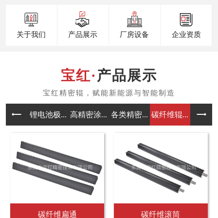
关于我们
产品展示
厂房设备
企业资质
产品展示
锂电池极...
高精密涂...
各类精密...
碳纤维辊...
包胶辊生
三元乙丙胶辊
橡胶辊