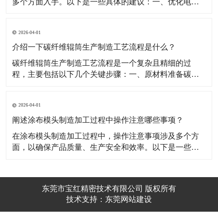
多个方面入手。以下是一些具体的建议：​一、优化电镀
参数电流密度：电流密度是影响镀层硬度和质量的重要
因素。应根据实际情况调整电流密度，以获得理想的镀
2026-04-01
层质量。在正常温度下，随着电流密度的增大，镀层的
硬度也在增加，但当电流密度达到一定极限时，镀层的
介绍一下碳纤维辊筒生产制造工艺流程是什么？
硬度趋向
​碳纤维辊筒生产制造工艺流程是一个复杂且精细的过
程，主要包括以下几个关键步骤：​一、原材料准备碳纤
维材料选择：选用高强度、高模量、高温稳定性好的碳
纤维材料，这是制作辊筒的关键原料，其质量直接影响
2026-04-01
辊筒的性能和寿命。预浸料准备：将碳纤维材料经过表
面处理以提高其粘合性，然后浸渍树脂胶液，形成预浸
阐述涂布模头制造加工过程中操作注意哪些事项？
料。这一步
​在涂布模头制造加工过程中，操作注意事项涉及多个方
面，以确保产品质量、生产安全和效率。以下是一些关
键的注意事项：​一、材料选择与准备材料质量：确保选
用的金属原料、塑料原料和特殊涂料等符合设计要求和
质量标准。材料的质量直接影响模头的性能和寿命。材
东莞市宝红精密技术有限公司 版权所有
料存储：原材料应存放在干燥、清洁的环境中，避免受
技术支持：
东莞网站建设​
潮、污染